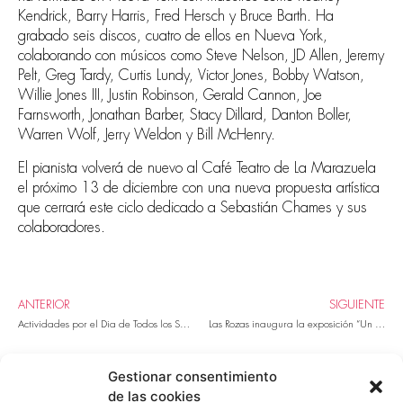
Kendrick, Barry Harris, Fred Hersch y Bruce Barth. Ha
grabado seis discos, cuatro de ellos en Nueva York,
colaborando con músicos como Steve Nelson, JD Allen, Jeremy
Pelt, Greg Tardy, Curtis Lundy, Victor Jones, Bobby Watson,
Willie Jones III, Justin Robinson, Gerald Cannon, Joe
Farnsworth, Jonathan Barber, Stacy Dillard, Danton Boller,
Warren Wolf, Jerry Weldon y Bill McHenry.
El pianista volverá de nuevo al Café Teatro de La Marazuela
el próximo 13 de diciembre con una nueva propuesta artística
que cerrará este ciclo dedicado a Sebastián Chames y sus
colaboradores.
ANTERIOR
SIGUIENTE
Actividades por el Dia de Todos los Santos en la Iglesia de San Miguel
Las Rozas inaugura la exposición “Un vaso de agua salada” en torno al sentido del gusto
Gestionar consentimiento
de las cookies