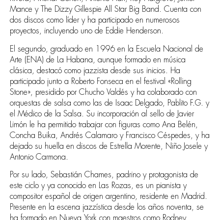
Mance y The Dizzy Gillespie All Star Big Band. Cuenta con
dos discos como líder y ha participado en numerosos
proyectos, incluyendo uno de Eddie Henderson.
El segundo, graduado en 1996 en la Escuela Nacional de
Arte (ENA) de La Habana, aunque formado en música
clásica, destacó como jazzista desde sus inicios. Ha
participado junto a Roberto Fonseca en el festival «Rolling
Stone», presidido por Chucho Valdés y ha colaborado con
orquestas de salsa como las de Isaac Delgado, Pablito F.G. y
el Médico de la Salsa. Su incorporación al sello de Javier
Limón le ha permitido trabajar con figuras como Ana Belén,
Concha Buika, Andrés Calamaro y Francisco Céspedes, y ha
dejado su huella en discos de Estrella Morente, Niño Josele y
Antonio Carmona.
Por su lado, Sebastián Chames, padrino y protagonista de
este ciclo y ya conocido en Las Rozas, es un pianista y
compositor español de origen argentino, residente en Madrid.
Presente en la escena jazzística desde los años noventa, se
ha formado en Nueva York con maestros como Rodney