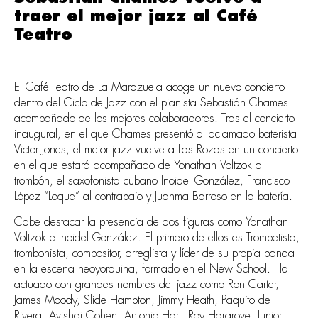
traer el mejor jazz al Café
Teatro
El Café Teatro de La Marazuela acoge un nuevo concierto
dentro del Ciclo de Jazz con el pianista Sebastián Chames
acompañado de los mejores colaboradores. Tras el concierto
inaugural, en el que Chames presentó al aclamado baterista
Victor Jones, el mejor jazz vuelve a Las Rozas en un concierto
en el que estará acompañado de Yonathan Voltzok al
trombón, el saxofonista cubano Inoidel González, Francisco
López “Loque” al contrabajo y Juanma Barroso en la batería.
Cabe destacar la presencia de dos figuras como Yonathan
Voltzok e Inoidel González. El primero de ellos es Trompetista,
trombonista, compositor, arreglista y líder de su propia banda
en la escena neoyorquina, formado en el New School. Ha
actuado con grandes nombres del jazz como Ron Carter,
James Moody, Slide Hampton, Jimmy Heath, Paquito de
Rivera, Avishai Cohen, Antonio Hart, Roy Hargrove, Junior