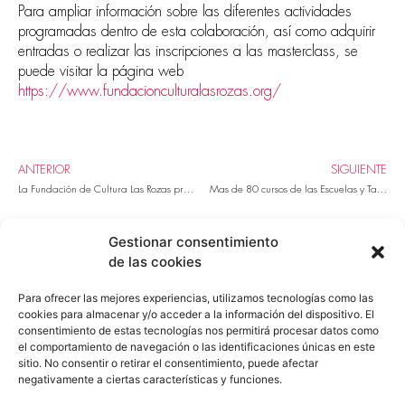
Para ampliar información sobre las diferentes actividades
programadas dentro de esta colaboración, así como adquirir
entradas o realizar las inscripciones a las masterclass, se
puede visitar la página web
https://www.fundacionculturalasrozas.org/
ANTERIOR
SIGUIENTE
La Fundación de Cultura Las Rozas presenta los Cursos Intensivos de Verano
Mas de 80 cursos de las Escuelas y Talleres Municipales de Las Rozas abrirán sus inscripciones el próximo 7 de julio
Gestionar consentimiento
de las cookies
Para ofrecer las mejores experiencias, utilizamos tecnologías como las
Fundación
Agenda
Formación
cookies para almacenar y/o acceder a la información del dispositivo. El
consentimiento de estas tecnologías nos permitirá procesar datos como
Proyectos e innovación
Apoyo
Noticias
el comportamiento de navegación o las identificaciones únicas en este
sitio. No consentir o retirar el consentimiento, puede afectar
Contacto
Iniciar Sesión
Sede Electrónica
negativamente a ciertas características y funciones.
Transparencia