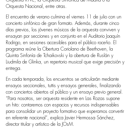
Orquesta RTVE, la Orquesta Sinfónica de Madrid o la
Orquesta Nacional, entre otras.
El encuentro de verano culmina el viernes 11 de julio con un
concierto sinfónico de gran formato. Además, durante cinco
días previos, los jóvenes músicos de la orquesta conviven y
ensayan por secciones y en conjunto en el Auditorio Joaquín
Rodrigo, en sesiones accesibles para el público roceño. El
programa reúne la Obertura Coriolano de Beethoven, la
Quinta Sinfonía de Tchaikovski y la obertura de Ruslán y
Liudmila de Glinka, un repertorio musical que exige precisión y
entrega.
En cada temporada, los encuentros se articularán mediante
ensayos seccionales, tuttis y ensayos generales, finalizando
con conciertos abiertos al público y un ensayo previo general.
“Para nosotros, ser orquesta residente en Las Rozas supone
un hito: contaremos con espacios y recursos indispensables
para consolidar un proyecto formativo que esperamos convertir
en referente nacional”, explica Javier Hermossa Sánchez,
director titular y artístico de la JOsM.