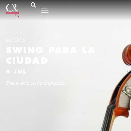
MÚSICA
SWING PARA LA
CIUDAD
4 JUL
Este evento ya ha finalizado.