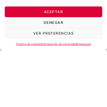
ACEPTAR
DENEGAR
VER PREFERENCIAS
Política de cookies
Declaración de privacidad
Impressum
Menil Swing se ha consolidado como uno de los proyectos
más apasionantes de la música popular española reciente.
Con la misión de difundir el gipsy-jazz o jazz-manouche, el
grupo propone una nueva forma de hacer swing,accesible,
emocionante y profundamente conectada con el gran público.
Formado por Javier Sánchez (guitarra), Raúl Márquez (violín),
Art Záldivar (guitarra rítmica y voz) y
Gerardo Ramos (contrabajo), el grupo se inspira en el barrio