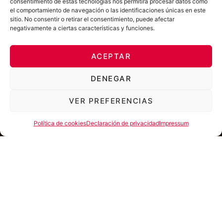
consentimiento de estas tecnologías nos permitirá procesar datos como
el comportamiento de navegación o las identificaciones únicas en este
sitio. No consentir o retirar el consentimiento, puede afectar
negativamente a ciertas características y funciones.
ACEPTAR
DENEGAR
VER PREFERENCIAS
Política de cookies
Declaración de privacidad
Impressum
La
Orquesta de Cámara de la JOsM
presenta una
experiencia musical única donde la música clásica se fusiona
con algunos de los grandes éxitos del cine, el pop y el rock
en un espectáculo vibrante y emocionante para todos los
públicos.