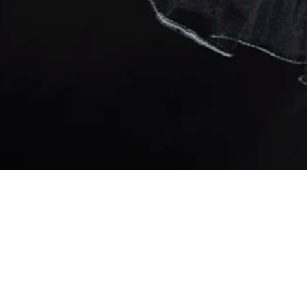
Ser la mujer perfecta, 
historia, es un peso qu
vez menos cabida, donde 
seguir defendiendo sue
Quizá ella con humor, c