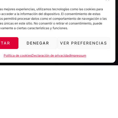
las mejores experiencias, utilizamos tecnologías como las cookies para
 acceder a la información del dispositivo. El consentimiento de estas
os permitirá procesar datos como el comportamiento de navegación o las
es únicas en este sitio. No consentir o retirar el consentimiento, puede
ivamente a ciertas características y funciones.
PTAR
DENEGAR
VER PREFERENCIAS
Política de cookies
Declaración de privacidad
Impressum
 caballero andante de la
los ideales tienen cada
, no tiene sentido
ue nunca, a Dulcinea?
ica capaz de darnos esa