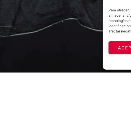
Para ofrecer 
almacenar y/o
tecnologías n
identificacion
afectar negat
ACE
modelo de educación y encanto, dama y señora del más famoso
e Dulcinea ya no quiere seguir soportando. En un mundo donde 
la ética ha dado paso a la estética y la moral a la corrupción
ños imposibles. ¿O quizá sí? ¿Necesitamos hoy en día, más q
on dolor, con ironía y con una absoluta sinceridad, sea la ún