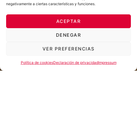
negativamente a ciertas características y funciones.
ACEPTAR
DENEGAR
VER PREFERENCIAS
Política de cookies
Declaración de privacidad
Impressum
Juanjo Artero protagoniza esta nueva adaptación del clásico
de Agatha Christie. Invierno de los años 30, Hércules Poirot
viaja en el Orient Express cuando, durante la noche, una
tormenta aísla el tren. A la mañana siguiente, uno de los
pasajeros aparece asesinado. Con el asesino aún a bordo,
Poirot se enfrenta a uno de los casos más desafiantes de su
carrera.