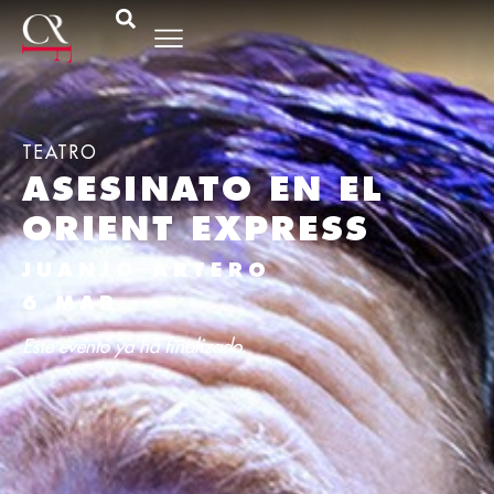
TEATRO
ASESINATO EN EL
ORIENT EXPRESS
JUANJO ARTERO
6 MAR
Este evento ya ha finalizado.